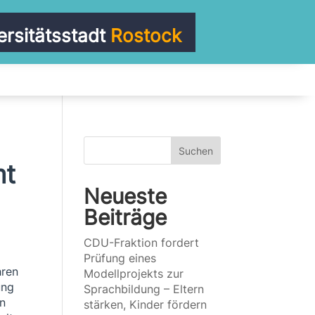
ersitätsstadt
Rostock
Suchen
mt
Neueste
Beiträge
CDU-Fraktion fordert
Prüfung eines
hren
Modellprojekts zur
ung
Sprachbildung – Eltern
en
stärken, Kinder fördern