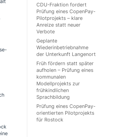
alt
CDU-Fraktion fordert
Prüfung eines CopenPay-
Pilotprojekts – klare
r
Anreize statt neuer
Verbote
Geplante
Wiederinbetriebnahme
se-
der Unterkunft Langenort
Früh fördern statt später
aufholen – Prüfung eines
kommunalen
Modellprojekts zur
frühkindlichen
ch
Sprachbildung
t
Prüfung eines CopenPay-
orientierten Pilotprojekts
für Rostock
ock
eine