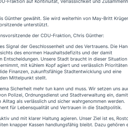
CDU-Fraktion auf Kontinuität, Verlässlichkeit und Zusammenh
s Günther gewählt. Sie wird weiterhin von May-Britt Krüge
orsitzende unterstützt.
onsvorsitzende der CDU-Fraktion, Chris Günther:
ches Signal der Geschlossenheit und des Vertrauens. Die Han
esichts des enormen Haushaltsdefizits und der damit
Entscheidungen. Unsere Stadt braucht in dieser Situation
rnimmt, mit kühlem Kopf agiert und verlässlich Prioritäten
solide Finanzen, zukunftsfähige Stadtentwicklung und eine
den Mittelpunkt stellt.
ema Sicherheit mehr tun kann und muss. Wir setzen uns au
von Polizei, Ordnungsdienst und Stadtverwaltung ein, dami
im Alltag als verlässlich und sicher wahrgenommen werden.
ment für Lebensqualität und Vertrauen in die Stadtpolitik.
ktiv und mit klarer Haltung agieren. Unser Ziel ist es, Rost
Zeiten knapper Kassen handlungsfähig bleibt. Dazu gehören 