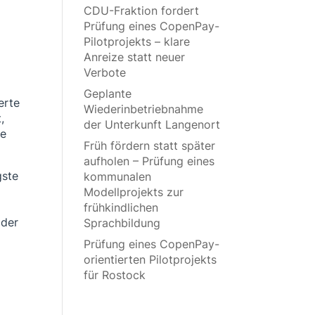
CDU-Fraktion fordert
Prüfung eines CopenPay-
Pilotprojekts – klare
Anreize statt neuer
Verbote
Geplante
erte
Wiederinbetriebnahme
,
der Unterkunft Langenort
ie
Früh fördern statt später
aufholen – Prüfung eines
gste
kommunalen
Modellprojekts zur
frühkindlichen
 der
Sprachbildung
Prüfung eines CopenPay-
orientierten Pilotprojekts
für Rostock