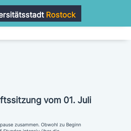
ersitätsstadt
Rostock
tssitzung vom 01. Juli
erpause zusammen. Obwohl zu Beginn
f Stunden intensiv über die