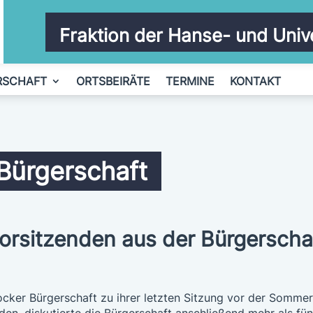
Fraktion der Hanse- und Univ
RSCHAFT
ORTSBEIRÄTE
TERMINE
KONTAKT
 Bürgerschaft
vorsitzenden aus der Bürgerschaf
ker Bürgerschaft zu ihrer letzten Sitzung vor der Somm
n, diskutierte die Bürgerschaft anschließend mehr als fün